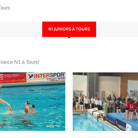
Tours
N1 JUNIORS À TOURS
France N1 à Tours!